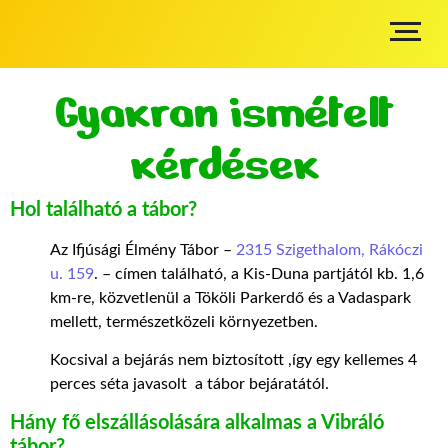
Gyakran ismételt
kérdések
Hol található a tábor?
Az Ifjúsági Élmény Tábor –
2315 Szigethalom, Rákóczi
u. 159
. – címen található, a Kis-Duna partjától kb. 1,6
km-re, közvetlenül a Tököli Parkerdő és a Vadaspark
mellett, természetközeli környezetben.
Kocsival a bejárás nem biztosított ,így egy kellemes 4
perces séta javasolt a tábor bejáratától.
Hány fő elszállásolására alkalmas a Vibráló
tábor?