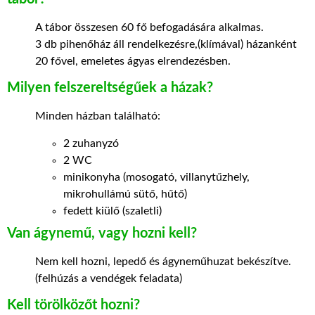
A tábor összesen 60 fő befogadására alkalmas.
3 db pihenőház áll rendelkezésre,(klímával) házanként
20 fővel, emeletes ágyas elrendezésben.
Milyen felszereltségűek a házak?
Minden házban található:
2 zuhanyzó
2 WC
minikonyha (mosogató, villanytűzhely,
mikrohullámú sütő, hűtő)
fedett kiülő (szaletli)
Van ágynemű, vagy hozni kell?
Nem kell hozni, lepedő és ágyneműhuzat bekészítve.
(felhúzás a vendégek feladata)
Kell törölközőt hozni?