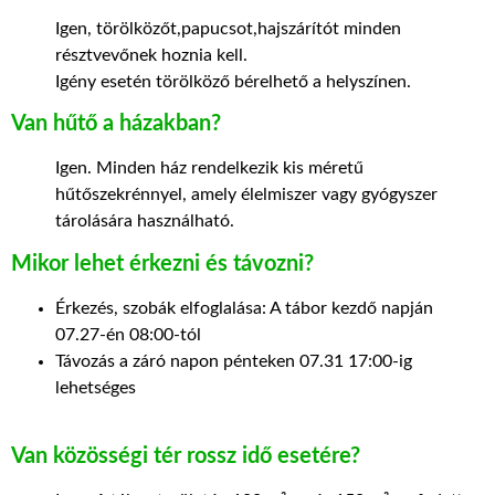
Igen, törölközőt,papucsot,hajszárítót minden
résztvevőnek hoznia kell.
Igény esetén törölköző bérelhető a helyszínen.
Van hűtő a házakban?
Igen. Minden ház rendelkezik kis méretű
hűtőszekrénnyel, amely élelmiszer vagy gyógyszer
tárolására használható.
Mikor lehet érkezni és távozni?
Érkezés, szobák elfoglalása: A tábor kezdő napján
07.27-én 08:00-tól
Távozás a záró napon pénteken 07.31 17:00-ig
lehetséges
Van közösségi tér rossz idő esetére?