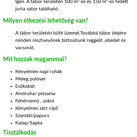
Igen. A tábor területén
100 m²-es és 150 m²-es fedett
jurta sátor található.
Milyen étkezési lehetőség van?
A tábor területén büfé üzemel.Továbbá tábor idejére
minden résztvevőnek biztosítunk reggelit ,ebédet és
vacsorát.
Mit hozzak magammal?
Kényelmes napi ruhák
Meleg pulóver
Esőkabát
Alvóruha/ pizsama
Fehérnemű , zokni
Kényelmes zárt cipő
Szandál/papucs
Kalap/Sapka
Tisztálkodás